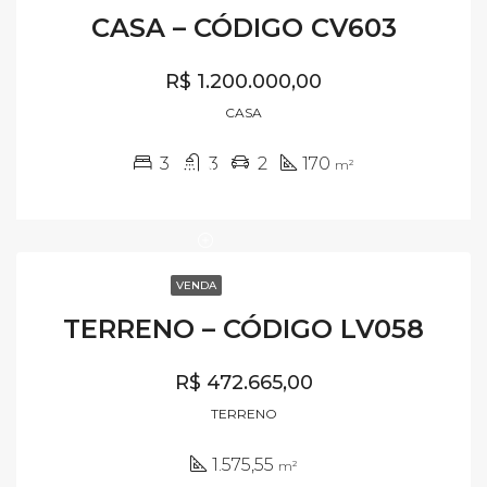
CASA – CÓDIGO CV603
R$ 1.200.000,00
CASA
3
3
2
170
m²
VENDA
TERRENO – CÓDIGO LV058
R$ 472.665,00
TERRENO
1.575,55
m²