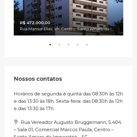
R$ 472.000,00
R$ 
Rua Estefano Gonzaga Becker, 111, Vila Becker, Santo Amaro da Imperatriz/SC
Rua Mansur Elias, s/n, Centro, Santo Amaro da Imperatriz - SC.
Nossos contatos
Horários de segunda à quinta das 08:30h às 12h
e das 13:30 às 18h. Sexta-feira: das 08:30h às 12h
e das 13:30 às 17h.
Rua Vereador Augusto Bruggemann, 5.404
– Sala 01, Comercial Marcos Paula, Centro –
Santo Amaro da Imperatriz – SC.