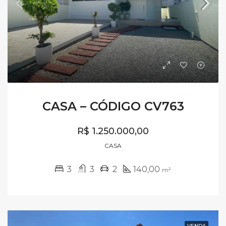
CASA – CÓDIGO CV763
R$ 1.250.000,00
CASA
3
3
2
140,00
m²
VENDA