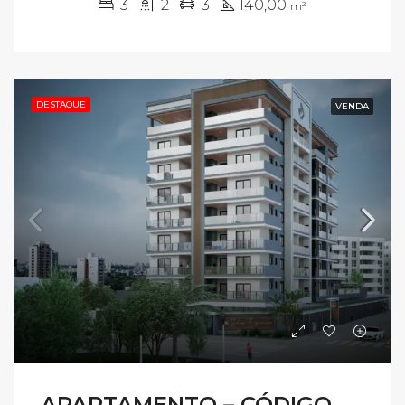
3
2
3
140,00
m²
DESTAQUE
VENDA
APARTAMENTO – CÓDIGO AV397