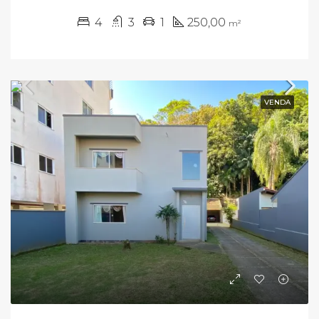
4
3
1
250,00
m²
VENDA