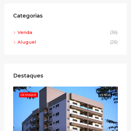
Categorias
Venda
(36)
Aluguel
(26)
Destaques
NDA
DESTAQUE
VENDA
DE