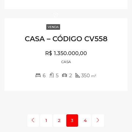
VENDA
CASA – CÓDIGO CV558
R$ 1.350.000,00
CASA
6
5
2
350
m²
1
2
3
4