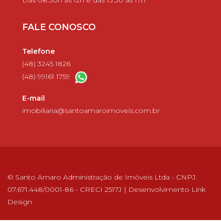
Das 08:30h às 12h e das 13:30 às 17h
FALE CONOSCO
Telefone
(48) 3245 1826
(48) 99161 1759
E-mail
imobiliaria@santoamaroimoveis.com.br
© Santo Amaro Administração de Imóveis Ltda - CNPJ
07.671.448/0001-86 - CRECI 2517J | Desenvolvimento
Link
Design