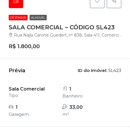
DESTAQUE
ALUGUEL
SALA COMERCIAL – CÓDIGO SL423
Rua Najla Carone Guedert, nº 838, Sala 411, Comercial ALM, Pagani, Palhoça - SC.
R$ 1.800,00
Prévia
ID do imóvel:
SL423
Sala Comercial
1
Tipo
Banheiro
1
33,00
Garagem
m²