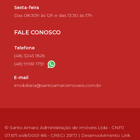
Sexta-feira
Das 08:30h às 12h e das 13:30 às 17h
FALE CONOSCO
Telefone
(48) 3245 1826
(48) 99161 1759
E-mail
imobiliaria@santoamaroimoveis.com.br
© Santo Amaro Administração de Imóveis Ltda - CNPJ
07.671.448/0001-86 - CRECI 2517J | Desenvolvimento
Link