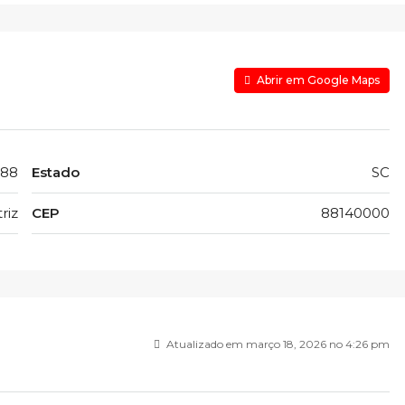
Abrir em Google Maps
888
Estado
SC
riz
CEP
88140000
Atualizado em março 18, 2026 no 4:26 pm