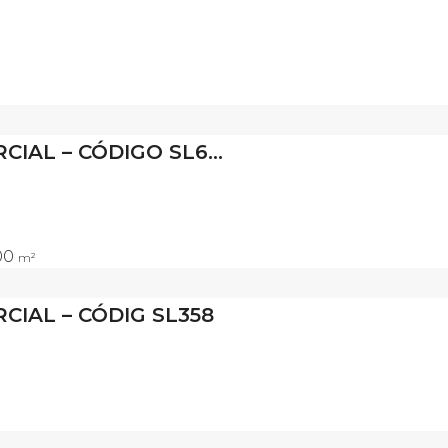
SALA COMERCIAL – CÓDIGO SL665
00
m²
CIAL – CÓDIG SL358