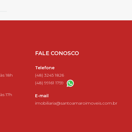
FALE CONOSCO
Telefone
 às 18h
(48) 3245 1826
(48) 99161 1759
às 17h
E-mail
imobiliaria@santoamaroimoveis.com.br