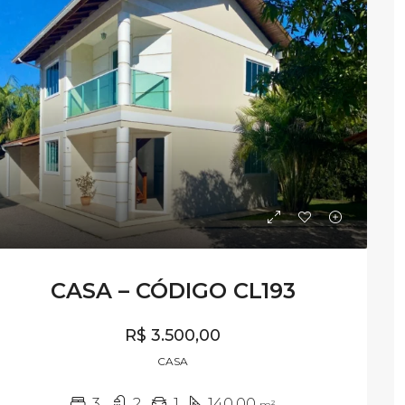
00,00
R$ 1.800,00
Rua Presidente Castelo Branco, nº 200, Terceiro andar, Bloco 6A, Apto 304, Vila Becker, Santo Amaro da Imperatriz - SC
VENDA
DESTAQUE
CASA – CÓDIGO CL193
R$ 3.500,00
CASA
3
2
1
140,00
m²