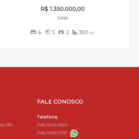
R$ 1.350.000,00
CASA
6
5
2
350
m²
FALE CONOSCO
Telefone
 às 18h
(48) 3245 1826
(48) 99161 1759