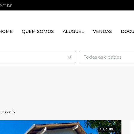
om.br
HOME
QUEM SOMOS
ALUGUEL
VENDAS
DOC
Todas as cidades
Imóveis
ALUGUEL