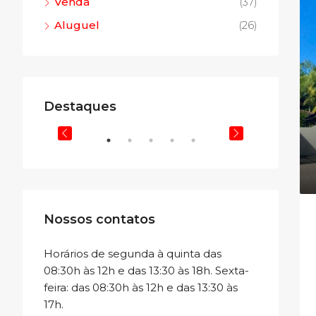
Venda
(37)
Aluguel
(26)
R$ 472.000,00
R$ 320.0
Destaques
Rua Estefano Gonzaga Becker, 111, Vila Becker, Santo Amaro da Imperatriz/SC
Rua Mansur Elias, s/n, Centro, Santo Amaro da Imperatriz - SC.
VENDA
DESTAQUE
VENDA
DESTAQUE
Nossos contatos
Horários de segunda à quinta das
08:30h às 12h e das 13:30 às 18h. Sexta-
feira: das 08:30h às 12h e das 13:30 às
17h.