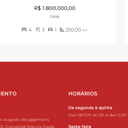
R$ 1.800.000,00
CASA
4
3
1
250,00
m²
MENTO
HORÁRIOS
De segunda à quinta
Das 08:30h às 12h e das 13:30
or Augusto Bruggemann,
 01, Comercial Marcos Paula,
Sexta-feira