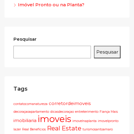
Imóvel Pronto ou na Planta?
Pesquisar
Pesquisar
Tags
corretordeimoveis
contatocomanatureza
decoraçaoapartamento
dicasdecoraçao
entreterimento
Fiança Mais
imoveis
imobiliaria
imovelnaplanta
imovelpronto
Real Estate
lazer
Real Benefícios
turismosantoamaro