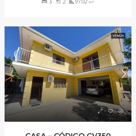
3
2
97.02
m²
VENDA
CASA – CÓDIGO CV350