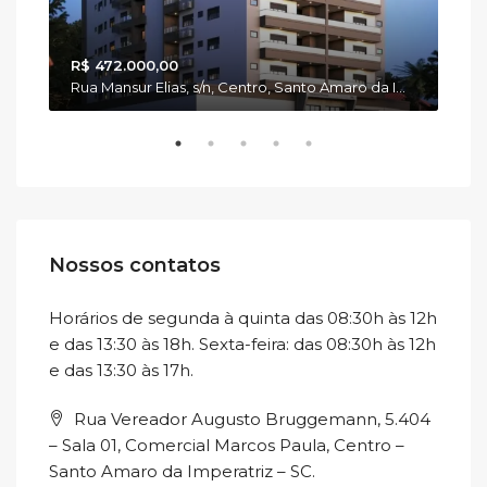
R$ 472.000,00
R$ 
Rua Estefano Gonzaga Becker, 111, Vila Becker, Santo Amaro da Imperatriz/SC
Rua Mansur Elias, s/n, Centro, Santo Amaro da Imperatriz - SC.
Nossos contatos
Horários de segunda à quinta das 08:30h às 12h
e das 13:30 às 18h. Sexta-feira: das 08:30h às 12h
e das 13:30 às 17h.
Rua Vereador Augusto Bruggemann, 5.404
– Sala 01, Comercial Marcos Paula, Centro –
Santo Amaro da Imperatriz – SC.