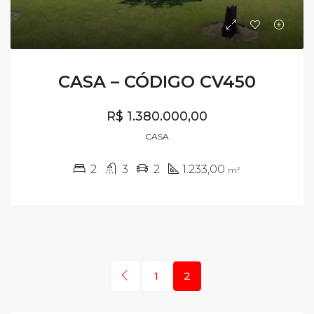
CASA – CÓDIGO CV450
R$ 1.380.000,00
CASA
2
3
2
1.233,00
m²
1
2