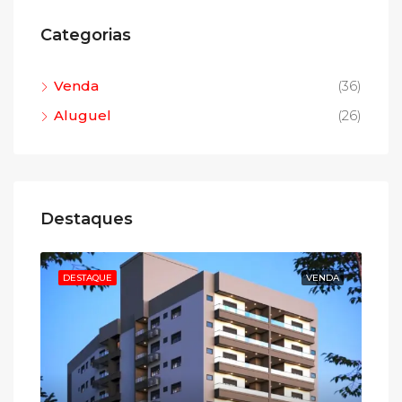
Categorias
Venda
(36)
Aluguel
(26)
Destaques
NDA
DESTAQUE
VENDA
DE