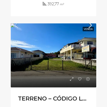
392,77
m²
VENDA
TERRENO – CÓDIGO LV335