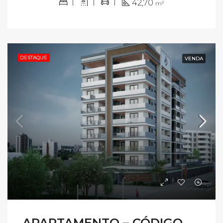
1
1
1
42,70
m²
DESTAQUE
VENDA
APARTAMENTO – CÓDIGO AV397